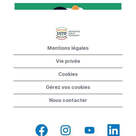
Mentions légales
Vie privée
Cookies
Gérez vos cookies
Nous contacter
S
S
S
S
’
’
’
’
o
o
o
o