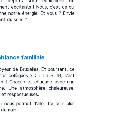
aux dépôts sont également de
ment excitants ! Nous, c'est ce qui
nne notre énergie. Et vous ? Envie
ent du sens ?
biance familiale
oyeur de Bruxelles. Et pourtant, ce
nos collègues ? : « La STIB, c’est
 » ! Chacun et chacune avec une
utre. Une atmosphère chaleureuse,
 et respectueuses.
i nous permet d’aller toujours plus
e demain.