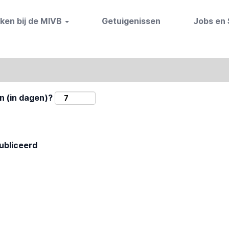
 opties weergeven" om per categorie te zoeken
ken bij de MIVB
Getuigenissen
Jobs en
n (in dagen)?
ubliceerd