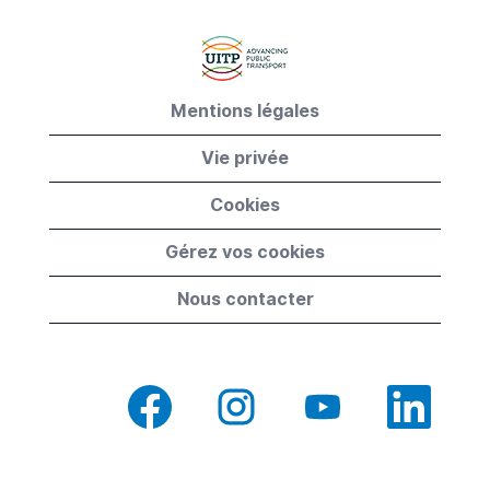
Mentions légales
Vie privée
Cookies
Gérez vos cookies
Nous contacter
S
S
S
S
’
’
’
’
o
o
o
o
u
u
u
u
v
v
v
v
r
r
r
r