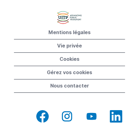
Mentions légales
Vie privée
Cookies
Gérez vos cookies
Nous contacter
S
S
S
S
’
’
’
’
o
o
o
o
u
u
u
u
v
v
v
v
r
r
r
r